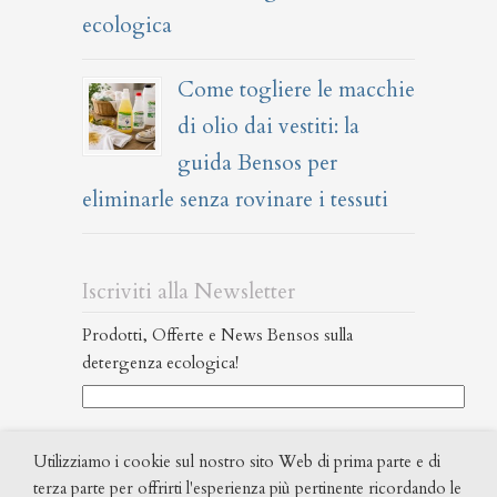
ecologica
Come togliere le macchie
di olio dai vestiti: la
guida Bensos per
eliminarle senza rovinare i tessuti
Iscriviti alla Newsletter
Prodotti, Offerte e News Bensos sulla
detergenza ecologica!
Ho letto l’informativa Privacy (
leggi
Utilizziamo i cookie sul nostro sito Web di prima parte e di
qui
) ed acconsento al trattamento dei miei dati
terza parte per offrirti l'esperienza più pertinente ricordando le
personali al fine di poter ricevere la newsletter.