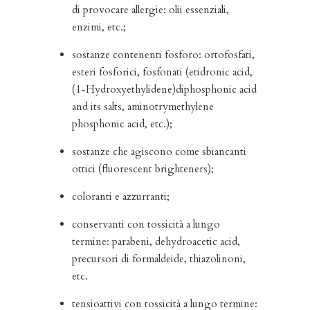
di provocare allergie: olii essenziali,
enzimi, etc.;
sostanze contenenti fosforo: ortofosfati,
esteri fosforici, fosfonati (etidronic acid,
(1-Hydroxyethylidene)diphosphonic acid
and its salts, aminotrymethylene
phosphonic acid, etc.);
sostanze che agiscono come sbiancanti
ottici (fluorescent brighteners);
coloranti e azzurranti;
conservanti con tossicità a lungo
termine: parabeni, dehydroacetic acid,
precursori di formaldeide, thiazolinoni,
etc.
tensioattivi con tossicità a lungo termine: