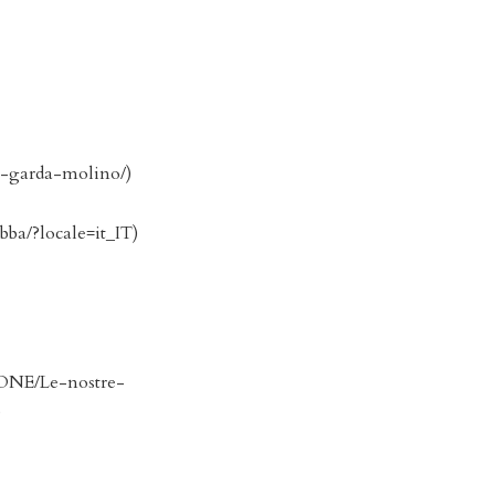
di-garda-molino/)
ba/?locale=it_IT)
IONE/Le-nostre-
)