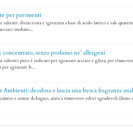
te per pavimenti
e salienti: disincrosta e igienizza a base di acido lattico e sale quat
cciaio studiato...
: concentrato, senza profumo ne’ allergeni
e salienti: puro è indicato per sgrassare acciaio e ghisa, per rimuove
i per sgrassare le...
 Ambienti: deodora e lascia una fresca fragranza anal
amere e stanze da bagno, aiuta a rimuovere odori sgradevoli (fumo di 