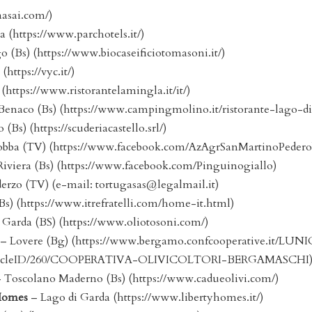
aasai.com/)
 (https://www.parchotels.it/)
 (Bs) (https://www.biocaseificiotomasoni.it/)
(https://vyc.it/)
https://www.ristorantelamingla.it/it/)
l Benaco (Bs) (https://www.campingmolino.it/ristorante-lago-
Bs) (https://scuderiacastello.srl/)
bba (TV) (https://www.facebook.com/AzAgrSanMartinoPederob
iviera (Bs) (https://www.facebook.com/Pinguinogiallo)
erzo (TV) (e-mail:
tortugasas@legalmail.it
)
Bs) (https://www.itrefratelli.com/home-it.html)
Garda (BS) (https://www.oliotosoni.com/)
– Lovere (Bg) (https://www.bergamo.confcooperative.it/LUN
8/ArticleID/260/COOPERATIVA-OLIVICOLTORI-BERGAMASCHI
 Toscolano Maderno (Bs) (https://www.cadueolivi.com/)
 Homes
– Lago di Garda (https://www.libertyhomes.it/)