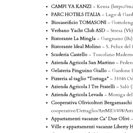
CAMPI YA KANZI
– Kenia (https://m
PARC HOTELS ITALIA
– Lago di Garda
Biocaseificio TOMASONI
– Gottolengo
Verbano Yacht Club ASD
– Stresa (Vb) 
Ristorante La Mingla
– Gargnano (Bs) (
Ristorante Ideal Molino
– S. Felice de
Scuderia Castello
– Toscolano Maderno (
Azienda Agricola San Martino
– Pedero
Gelateria Pinguino Giallo
– Gardone R
Pizzeria al taglio “Tortuga”
– 31046 Od
Azienda Agricola I Tre Fratelli
– Salò (
Azienda Agricola Levada
– Moniga del 
Cooperativa Olivicoltori Bergamaschi
cooperative/Dettaglio/ArtMID/49
Appartamenti vacanze Ca’ Due Olivi
–
Ville e appartamenti vacanze Liberty