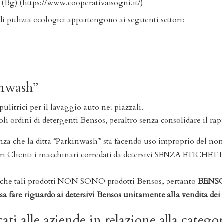
Bg) (https://www.cooperativaisogni.it/)
i di pulizia ecologici appartengono ai seguenti settori:
inwash”
litrici per il lavaggio auto nei piazzali.
coli ordini di detergenti Bensos, peraltro senza consolidare il rap
za che la ditta “Parkinwash” sta facendo uso improprio del nom
ri Clienti i macchinari corredati da detersivi SENZA ETICHETTA
o che tali prodotti NON SONO prodotti Bensos, pertanto
BENSO
a fare riguardo ai detersivi Bensos unitamente alla vendita dei
cati alle aziende in relazione alla categor