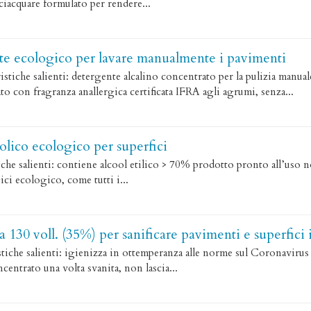
ciacquare formulato per rendere...
te ecologico per lavare manualmente i pavimenti
iche salienti: detergente alcalino concentrato per la pulizia manual
o con fragranza anallergica certificata IFRA agli agrumi, senza...
olico ecologico per superfici
he salienti: contiene alcool etilico > 70% prodotto pronto all’uso non
gici ecologico, come tutti i...
 130 voll. (35%) per sanificare pavimenti e superfic
che salienti: igienizza in ottemperanza alle norme sul Coronavirus l
entrato una volta svanita, non lascia...