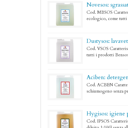
Novesos: sgrassat
Cod. MBSOS Caratterist
ecologico, come tutti
Dustysos: lavavet
Cod. VSOS Caratteristi
tutti i prodotti Benso
Aciben: detergen
Cod. ACBEN Caratterist
schiumogeno senza pr
Hygisos: igiene 
Cod. IPSOS Caratteristi
diluito 1:100) senza a