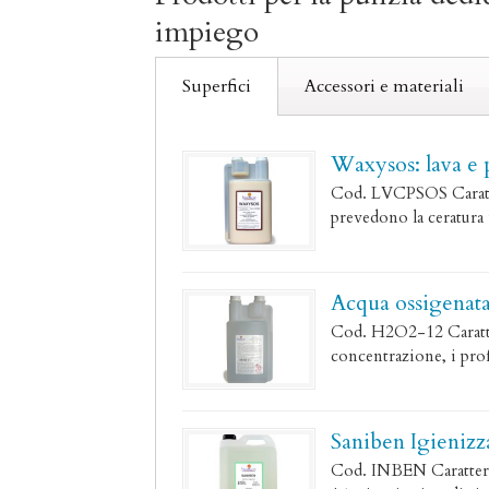
impiego
Superfici
Accessori e materiali
Waxysos: lava e 
Cod. LVCPSOS Caratteri
prevedono la ceratura 
Acqua ossigenata 
Cod. H2O2-12 Caratteri
concentrazione, i prof
Saniben Igienizza
Cod. INBEN Caratterist