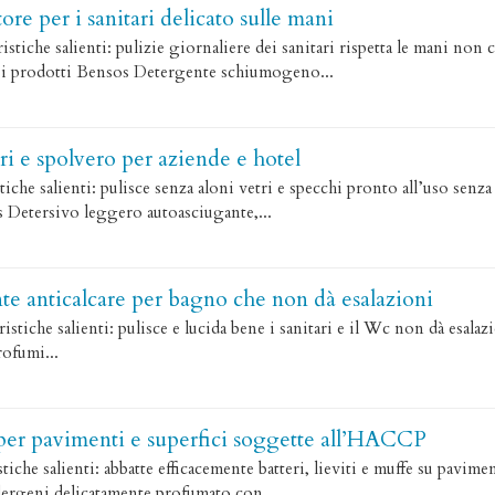
ore per i sanitari delicato sulle mani
iche salienti: pulizie giornaliere dei sanitari rispetta le mani non
 i prodotti Bensos Detergente schiumogeno...
ri e spolvero per aziende e hotel
che salienti: pulisce senza aloni vetri e specchi pronto all’uso sen
s Detersivo leggero autoasciugante,...
te anticalcare per bagno che non dà esalazioni
iche salienti: pulisce e lucida bene i sanitari e il Wc non dà esalaz
ofumi...
per pavimenti e superfici soggette all’HACCP
che salienti: abbatte efficacemente batteri, lieviti e muffe su pavimen
llergeni delicatamente profumato con...