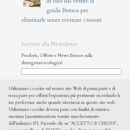
di olio dai vestiti: la
guida Bensos per
eliminarle senza rovinare i tessuti
Iscriviti alla Newsletter
Prodotti, Offerte e News Bensos sulla
detergenza ecologica!
Ho letto l’informativa Privacy (
leggi
Utilizziamo i cookie sul nostro sito Web di prima parte e di
qui
) ed acconsento al trattamento dei miei dati
terza parte per offrirti l'esperienza più pertinente ricordando le
personali al fine di poter ricevere la newsletter.
tue preferenze anche quando ritornerai su questo sito web.
Test antispam. Il numero maggiore è, 3 o 5?
Utilizziamo i cookie di terza parte con finalità di statistica
anonima (anonimizzazione tramite mascheramento
Si prega di lasciare vuoto questo campo.
dell’indirizzo IP). Facendo clic su "ACCETTO E CHIUDI",