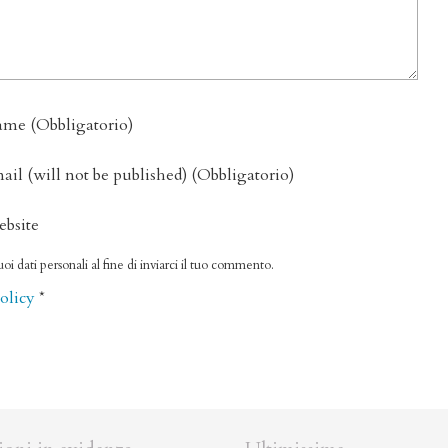
ame
(obbligatorio)
ail
(will not be published)
(obbligatorio)
bsite
oi dati personali al fine di inviarci il tuo commento.
Policy
*