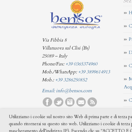
Sez
H
C
P
Via Fibbia 8
Villanuova sul Clisi (Bs)
D
25089 – Italy
Phone/Fax:
+39 0365374960
C
Mob./WhatsApp:
+39 3899614913
M
Mob.:
+39 3286250852
Acq
Email:
info@bensos.com
C
Utilizziamo i cookie sul nostro sito Web di prima parte e di terza pa
quando ritornerai su questo sito web. Utilizziamo i cookie di terza p
mascheramento dell’indirizzo IP). Facendo clic su "ACCETTO E CHI