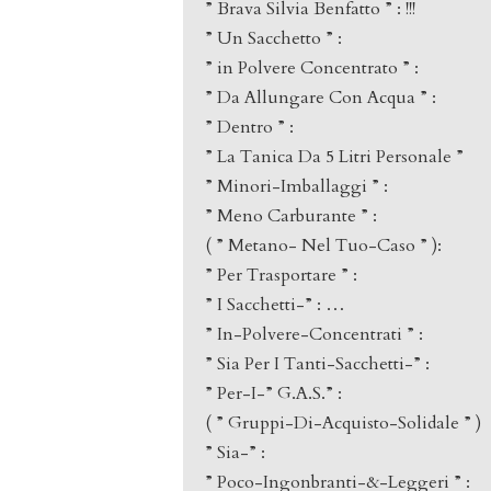
” Brava Silvia Benfatto ” : !!!
” Un Sacchetto ” :
” in Polvere Concentrato ” :
” Da Allungare Con Acqua ” :
” Dentro ” :
” La Tanica Da 5 Litri Personale ”
” Minori-Imballaggi ” :
” Meno Carburante ” :
( ” Metano- Nel Tuo-Caso ” ):
” Per Trasportare ” :
” I Sacchetti-” : …
” In-Polvere-Concentrati ” :
” Sia Per I Tanti-Sacchetti-” :
” Per-I-” G.A.S.” :
( ” Gruppi-Di-Acquisto-Solidale ” )
” Sia-” :
” Poco-Ingonbranti-&-Leggeri ” :