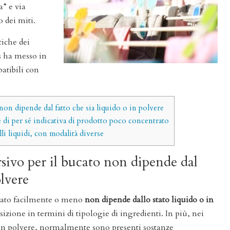
a” e via
 dei miti.
tiche dei
os ha messo in
atibili con
 non dipende dal fatto che sia liquido o in polvere
è di per sé indicativa di prodotto poco concentrato
li liquidi, con modalità diverse
ersivo per il bucato non dipende dal
olvere
cquato facilmente o meno
non dipende dallo stato liquido o in
sizione in termini di tipologie di ingredienti. In più, nei
a in polvere, normalmente sono presenti sostanze