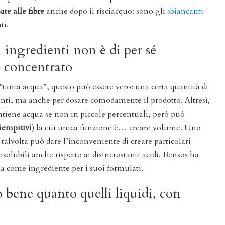
te alle fibre
anche dopo il risciacquo: sono gli
sbiancanti
ti.
i ingredienti non è di per sé
o concentrato
 “tanta acqua”, questo può essere vero: una certa quantità di
enti, ma anche per dosare comodamente il prodotto. Altresì,
tiene acqua se non in piccole percentuali, però può
iempitivi
) la cui unica funzione è… creare volume. Uno
e talvolta può dare l’inconveniente di creare particolari
nsolubili anche rispetto ai disincrostanti acidi. Bensos ha
ma come ingrediente per i suoi formulati.
o bene quanto quelli liquidi, con