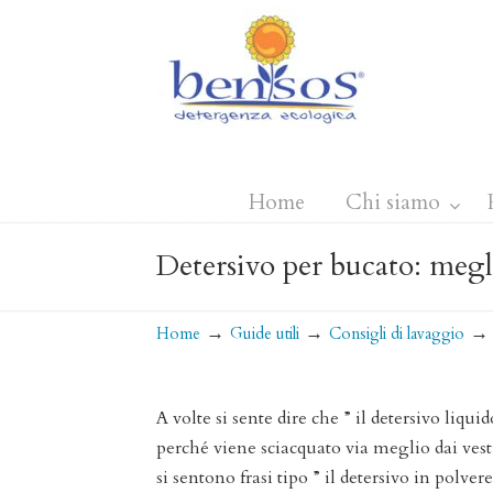
Home
Chi siamo
Detersivo per bucato: megl
→
→
Home
Guide utili
Consigli di lavaggio
A volte si sente dire che ” il detersivo liqui
perché viene sciacquato via meglio dai vestit
si sentono frasi tipo ” il detersivo in polve