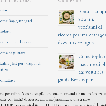
ioni in evidenza
Ultimissime
ome
Bensos comp
20 anni:
ome Raggiungerci
vent’anni di
rodotti
ricerca per una deterge
etersivi per la casa
davvero ecologica
ome acquistare
Come toglier
ailing list per Gruppi di
macchie di ol
uisto
dai vestiti: la
guida Bensos per
ontattaci
eliminarle senza rovinar
rte per offrirti l'esperienza più pertinente ricordando le tue preferenze 
tessuti
arte con finalità di statistica anonima (anonimizzazione tramite
UDI", acconsenti all'uso di TUTTI i cookie. Tuttavia è possibile visit