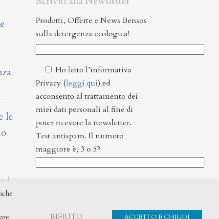
Iscriviti alla Newsletter
Prodotti, Offerte e News Bensos
ie
sulla detergenza ecologica!
Ho letto l’informativa
nza
Privacy (
leggi qui
) ed
acconsento al trattamento dei
miei dati personali al fine di
e le
poter ricevere la newsletter.
io
Test antispam. Il numero
maggiore è, 3 o 5?
Si prega di lasciare vuoto questo campo.
e i
anche
RIFIUTO
are
ACCETTO E CHIUDI