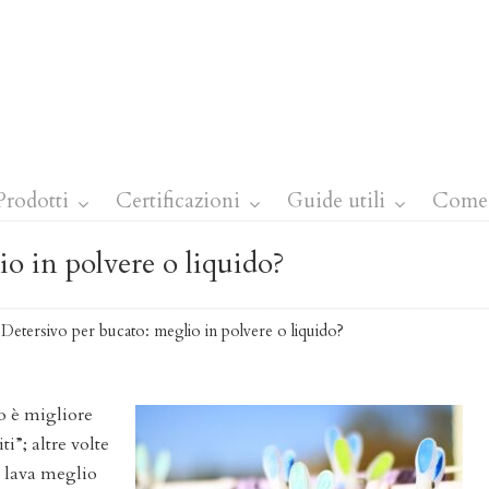
Prodotti
Certificazioni
Guide utili
Come 
io in polvere o liquido?
→
Detersivo per bucato: meglio in polvere o liquido?
do è migliore
i”; altre volte
re lava meglio