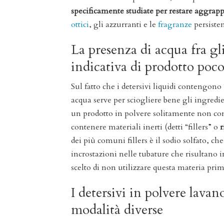
specificamente studiate per restare aggrappa
ottici
, gli azzurranti e le
fragranze
persisten
La presenza di acqua fra gl
indicativa di prodotto poc
Sul fatto che i detersivi liquidi contengono
acqua serve per sciogliere bene gli ingredi
un prodotto in polvere solitamente non con
contenere materiali inerti (detti “fillers” o
r
dei più comuni fillers è il sodio solfato, ch
incrostazioni nelle tubature che risultano i
scelto di non utilizzare questa materia pri
I detersivi in polvere lavan
modalità diverse