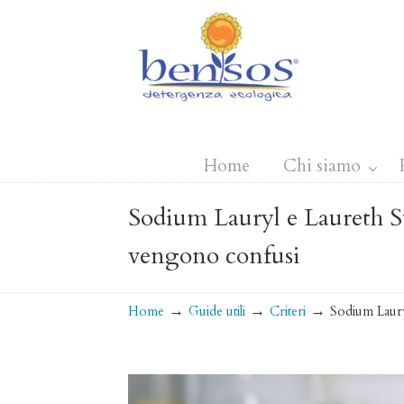
Home
Chi siamo
Sodium Lauryl e Laureth Su
vengono confusi
→
→
→
Home
Guide utili
Criteri
Sodium Laury