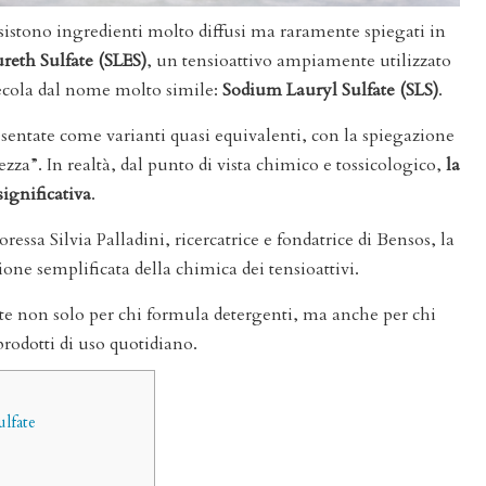
sistono ingredienti molto diffusi ma raramente spiegati in
reth Sulfate (SLES)
, un tensioattivo ampiamente utilizzato
ecola dal nome molto simile:
Sodium Lauryl Sulfate (SLS)
.
entate come varianti quasi equivalenti, con la spiegazione
ezza”. In realtà, dal punto di vista chimico e tossicologico,
la
significativa
.
essa Silvia Palladini, ricercatrice e fondatrice di Bensos, la
ne semplificata della chimica dei tensioattivi.
e non solo per chi formula detergenti, ma anche per chi
rodotti di uso quotidiano.
ulfate