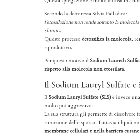
Questa spiegazione è molto diffusa ma non 
Secondo la dottoressa Silvia Palladini:
l’etossilazione non rende soltanto la molecola
chimica.
Questo processo
detossifica la molecola
, r
riproduttivo.
Per questo motivo il
Sodium Laureth Sulfat
rispetto alla molecola non etossilata
.
Il Sodium Lauryl Sulfate e i
Il
Sodium Lauryl Sulfate (SLS)
è invece un
molto più aggressivo.
La sua struttura gli permette di dissolvere f
rimozione dello sporco. Tuttavia i lipidi n
membrane cellulari e nella barriera cutane