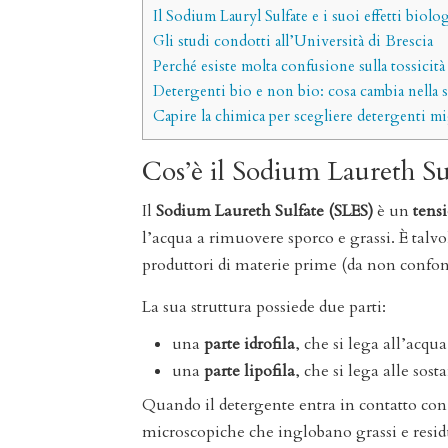
Il Sodium Lauryl Sulfate e i suoi effetti biolo
Gli studi condotti all’Università di Brescia
Perché esiste molta confusione sulla tossicit
Detergenti bio e non bio: cosa cambia nella sc
Capire la chimica per scegliere detergenti mi
Cos’è il Sodium Laureth Su
Il
Sodium Laureth Sulfate (SLES)
è un
tens
l’acqua a rimuovere sporco e grassi. È talv
produttori di materie prime (da non confo
La sua struttura possiede due parti:
una
parte idrofila
, che si lega all’acqua
una
parte lipofila
, che si lega alle sost
Quando il detergente entra in contatto co
microscopiche che inglobano grassi e residu