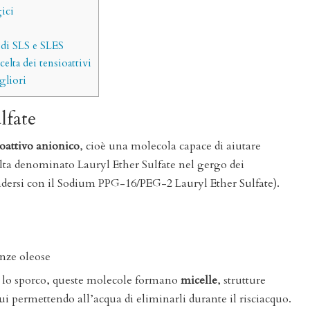
gici
à di SLS e SLES
elta dei tensioattivi
gliori
lfate
ioattivo anionico
, cioè una molecola capace di aiutare
olta denominato Lauryl Ether Sulfate nel gergo dei
ndersi con il Sodium PPG-16/PEG-2 Lauryl Ether Sulfate).
anze oleose
n lo sporco, queste molecole formano
micelle
, strutture
i permettendo all’acqua di eliminarli durante il risciacquo.