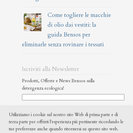
Come togliere le macchie
di olio dai vestiti: la
guida Bensos per
eliminarle senza rovinare i tessuti
Iscriviti alla Newsletter
Prodotti, Offerte e News Bensos sulla
detergenza ecologica!
Ho letto l’informativa Privacy (
leggi
Utilizziamo i cookie sul nostro sito Web di prima parte e di
qui
) ed acconsento al trattamento dei miei dati
terza parte per offrirti l'esperienza più pertinente ricordando le
personali al fine di poter ricevere la newsletter.
tue preferenze anche quando ritornerai su questo sito web.
Test antispam. Il numero maggiore è, 3 o 5?